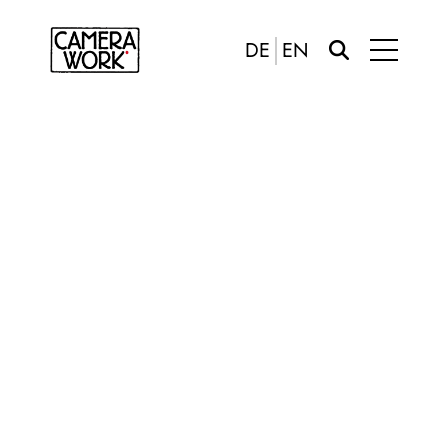
DE
EN