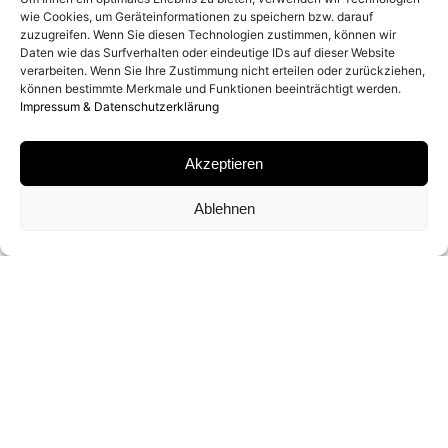
wie Cookies, um Geräteinformationen zu speichern bzw. darauf
1990
zuzugreifen. Wenn Sie diesen Technologien zustimmen, können wir
Daten wie das Surfverhalten oder eindeutige IDs auf dieser Website
verarbeiten. Wenn Sie Ihre Zustimmung nicht erteilen oder zurückziehen,
können bestimmte Merkmale und Funktionen beeinträchtigt werden.
MATERIAL
Impressum & Datenschutzerklärung
ARCHIVAL PIGMENT PRINT
Akzeptieren
SIGNATUR
Ablehnen
VON PATRICK DEMARCHELIER AUF
ZERTIFIKAT SIGNIERT
FORMAT UND EDITION
60 X 50 CM (ED. VON 12)
102 X 76 CM (ED. VON 5)