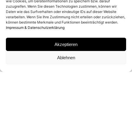
wie Cookies, um Geräteinformationen zu speichern bzw. darauf
zuzugreifen. Wenn Sie diesen Technologien zustimmen, können wir
MATERIAL
Daten wie das Surfverhalten oder eindeutige IDs auf dieser Website
verarbeiten. Wenn Sie Ihre Zustimmung nicht erteilen oder zurückziehen,
können bestimmte Merkmale und Funktionen beeinträchtigt werden.
C-PRINT
Impressum & Datenschutzerklärung
SIGNATUR
Akzeptieren
VON DEAN WEST SIGNIERT
Ablehnen
FORMATE UND EDITIONEN
76 X 61 CM (ED. VON 40)
101 X 81 CM (ED. VON 9)
152 X 121 CM (ED. VON 6)
203 X 162 CM (ED. VON 3)