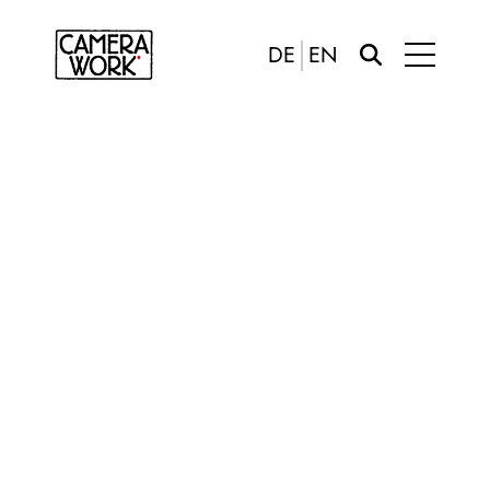
DE
EN