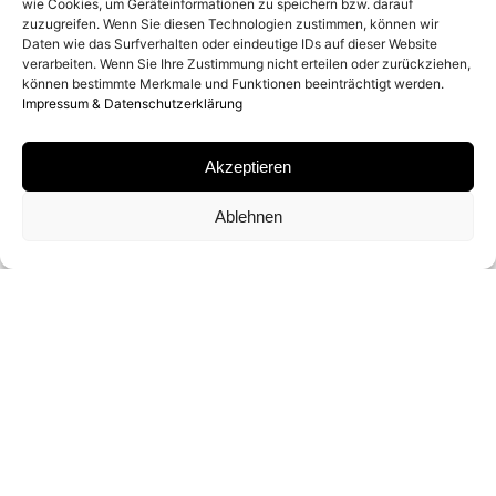
wie Cookies, um Geräteinformationen zu speichern bzw. darauf
zuzugreifen. Wenn Sie diesen Technologien zustimmen, können wir
MATERIAL
Daten wie das Surfverhalten oder eindeutige IDs auf dieser Website
verarbeiten. Wenn Sie Ihre Zustimmung nicht erteilen oder zurückziehen,
können bestimmte Merkmale und Funktionen beeinträchtigt werden.
C-PRINT
Impressum & Datenschutzerklärung
SIGNATUR
Akzeptieren
VON DEAN WEST SIGNIERT
Ablehnen
FORMATE UND EDITIONEN
76 X 122 CM (ED. VON 25)
101 X 162 CM (ED. VON 15)
127 X 203 CM (ED. VON 6)
152 X 244 CM (ED. VON 3)