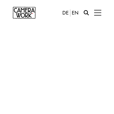
DE
EN