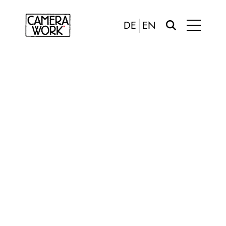
DE
EN