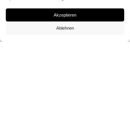
C-PRINT
Akzeptieren
SIGNATUR
Ablehnen
VON DEAN WEST SIGNIERT
FORMATE UND EDITIONEN
109 X 151 CM (ED. VON 7)
ANFRAGEN