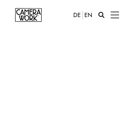
DE
EN