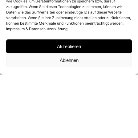
wie Cookies, um Geräteinformationen zu speichern bzw. darauf
zuzugreifen. Wenn Sie diesen Technologien zustimmen, können wir
MATERIAL
Daten wie das Surfverhalten oder eindeutige IDs auf dieser Website
verarbeiten. Wenn Sie Ihre Zustimmung nicht erteilen oder zurückziehen,
können bestimmte Merkmale und Funktionen beeinträchtigt werden.
ARCHIVAL PIGMENT PRINT
Impressum & Datenschutzerklärung
SIGNATUR
Akzeptieren
VON DEAN WEST SIGNIERT
Ablehnen
FORMATE UND EDITIONEN
60 X 60 CM (ED. VON 25)
96 X 96 CM (ED. VON 9)
122 X 122 CM (ED. VON 6)
147 X 147 CM (ED. VON 3)