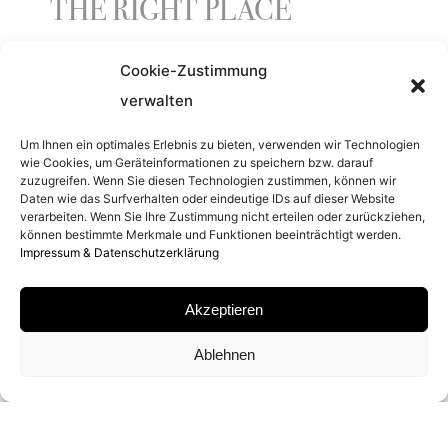
THE RIGHT PLACE
Cookie-Zustimmung
ENTSTEHUNGSJAHR
verwalten
2024
Um Ihnen ein optimales Erlebnis zu bieten, verwenden wir Technologien
wie Cookies, um Geräteinformationen zu speichern bzw. darauf
zuzugreifen. Wenn Sie diesen Technologien zustimmen, können wir
Daten wie das Surfverhalten oder eindeutige IDs auf dieser Website
ORT
verarbeiten. Wenn Sie Ihre Zustimmung nicht erteilen oder zurückziehen,
können bestimmte Merkmale und Funktionen beeinträchtigt werden.
WESTEN DER VEREINIGTEN STAATEN
Impressum & Datenschutzerklärung
Akzeptieren
MATERIAL
Ablehnen
ARCHIVAL PIGMENT PRINT
SIGNATUR