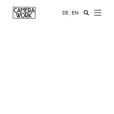
DE
EN