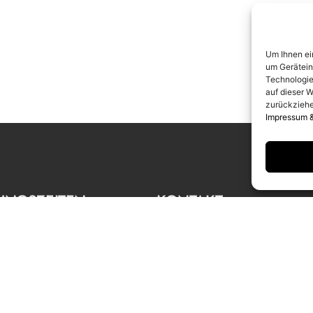
Um Ihnen ei
um Gerätein
Technologie
auf dieser W
zurückziehe
Impressum 
UNGSZEITEN
KONTAKT
g bis Samstag
info@camerawork.de
Uhr
+49 (0)30 3100776