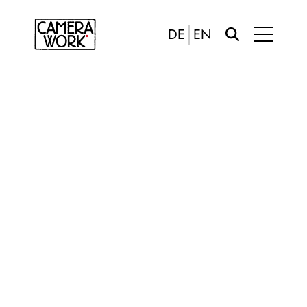
DE
EN