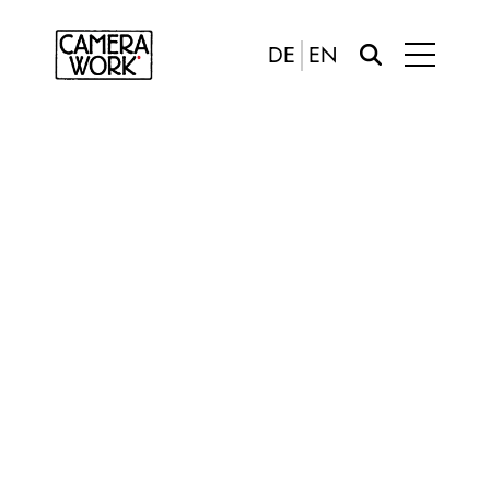
DE
EN