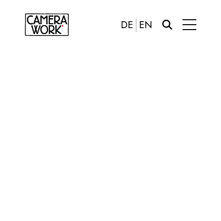
DE
EN