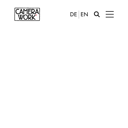
DE
EN