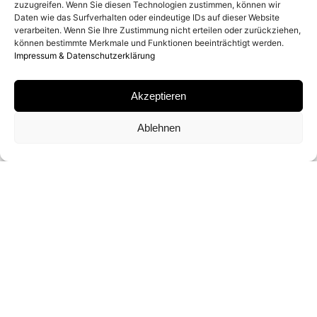
zuzugreifen. Wenn Sie diesen Technologien zustimmen, können wir
Daten wie das Surfverhalten oder eindeutige IDs auf dieser Website
MATERIAL
verarbeiten. Wenn Sie Ihre Zustimmung nicht erteilen oder zurückziehen,
können bestimmte Merkmale und Funktionen beeinträchtigt werden.
Impressum & Datenschutzerklärung
SILVER COATED ARCHIVAL PIGMENT PRINT
Akzeptieren
SIGNATUR
Ablehnen
VON BRYAN ADAMS AUF ZERTIFIKAT
SIGNIERT
FORMATE UND EDITIONEN
97 X 74 CM (ED. OF 10)
149 X 114 CM (ED. OF 15)