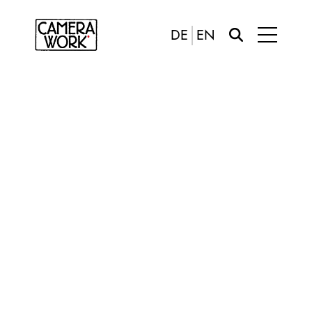
DE
EN