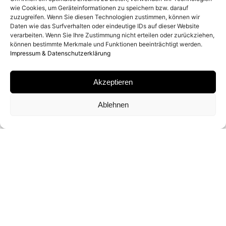
wie Cookies, um Geräteinformationen zu speichern bzw. darauf
zuzugreifen. Wenn Sie diesen Technologien zustimmen, können wir
MATERIAL
Daten wie das Surfverhalten oder eindeutige IDs auf dieser Website
verarbeiten. Wenn Sie Ihre Zustimmung nicht erteilen oder zurückziehen,
können bestimmte Merkmale und Funktionen beeinträchtigt werden.
GELATIN SILVER PRINT
Impressum & Datenschutzerklärung
SIGNATUR
Akzeptieren
SIGNIERT VON ANTON CORBIJN
Ablehnen
FORMAT
68 X 68 CM
EDITION
ED. OF 20