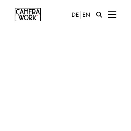
DE
EN