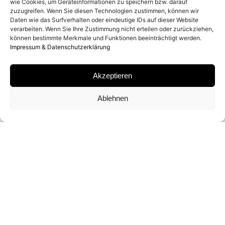
wie Cookies, um Geräteinformationen zu speichern bzw. darauf
zuzugreifen. Wenn Sie diesen Technologien zustimmen, können wir
MATERIAL
Daten wie das Surfverhalten oder eindeutige IDs auf dieser Website
verarbeiten. Wenn Sie Ihre Zustimmung nicht erteilen oder zurückziehen,
können bestimmte Merkmale und Funktionen beeinträchtigt werden.
ARCHIVAL PIGMENT PRINT
Impressum & Datenschutzerklärung
SIGNATUR
Akzeptieren
VON ALBERT WATSON AUF ZERTIFIKAT
Ablehnen
SIGNIERT
FORMATE UND EDITIONEN
61 X 51 CM (VINTAGE)
76 X 61 CM (ED. VON 25)
142 X 107 CM (ED. VON 10)