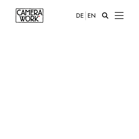
DE
EN